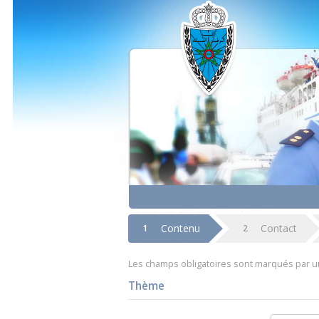
Aller
au
menu
Aller
au
contenu
Contenu
Contact
1
2
Les champs obligatoires sont marqués par 
Thème