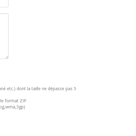
é etc.) dont la taille ne dépasse pas 5
 le format ZIP.
mpg,wma,3gp)