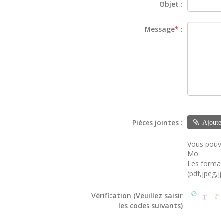
Objet :
Message
*
:
Pièces jointes :
Ajoute
Vous pouve
Mo.
Les format
(pdf,jpeg
Vérification (Veuillez saisir
les codes suivants)