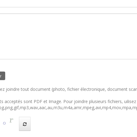
r
z joindre tout document (photo, fichier électronique, document scann
s acceptés sont PDF et Image. Pour joindre plusieurs fichiers, uilisez
,jpg,png,gif,mp3,wav,aac,au,m3u,m4a,amr,mpeg,avi,mp4,mov,mpa,