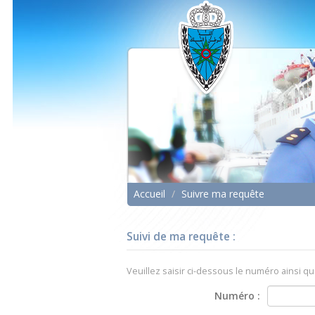
Aller
au
menu
Aller
au
contenu
Accueil
/
Suivre ma requête
Suivi de ma requête :
Veuillez saisir ci-dessous le numéro ainsi qu
Numéro :