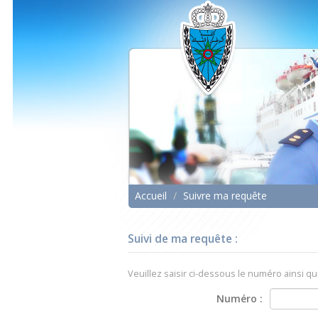
Aller
au
menu
Aller
au
contenu
Accueil
/
Suivre ma requête
Suivi de ma requête :
Veuillez saisir ci-dessous le numéro ainsi qu
Numéro :