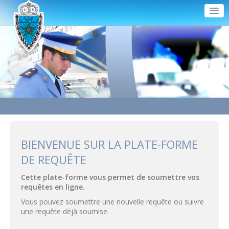
Aller
au
menu
Aller
Accueil
au
contenu
Action
Fr / العربية
BIENVENUE SUR LA PLATE-FORME
DE REQUÊTE
Cette plate-forme vous permet de soumettre vos
requêtes en ligne.
Vous pouvez soumettre une nouvelle requête ou suivre
une requête déjà soumise.